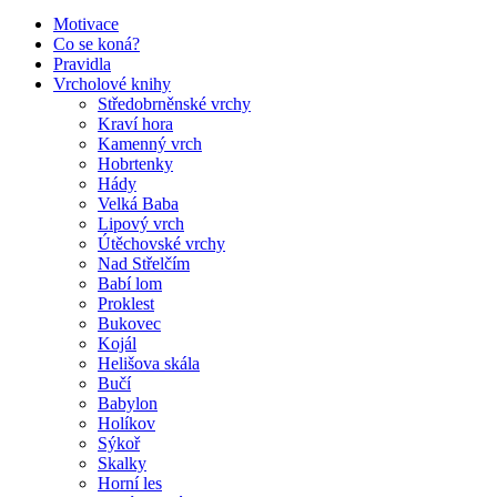
Motivace
Co se koná?
Pravidla
Vrcholové knihy
Středobrněnské vrchy
Kraví hora
Kamenný vrch
Hobrtenky
Hády
Velká Baba
Lipový vrch
Útěchovské vrchy
Nad Střelčím
Babí lom
Proklest
Bukovec
Kojál
Helišova skála
Bučí
Babylon
Holíkov
Sýkoř
Skalky
Horní les