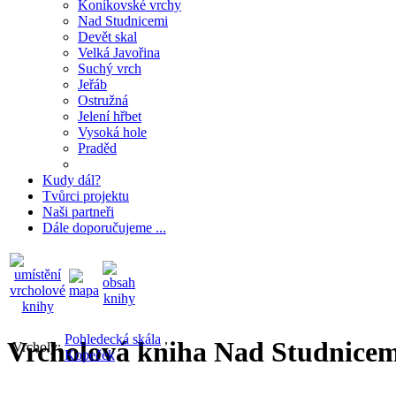
Koníkovské vrchy
Nad Studnicemi
Devět skal
Velká Javořina
Suchý vrch
Jeřáb
Ostružná
Jelení hřbet
Vysoká hole
Praděd
Kudy dál?
Tvůrci projektu
Naši partneři
Dále doporučujeme ...
Pohledecká skála
,
Vrcholová kniha Nad Studnicem
Vrcholy:
Kopeček