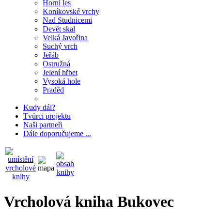
Horní les
Koníkovské vrchy
Nad Studnicemi
Devět skal
Velká Javořina
Suchý vrch
Jeřáb
Ostružná
Jelení hřbet
Vysoká hole
Praděd
Kudy dál?
Tvůrci projektu
Naši partneři
Dále doporučujeme ...
Vrcholová kniha Bukovec