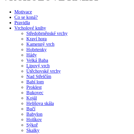
Motivace
Co se koná?
Pravidla
Vrcholové knihy
Středobrněnské vrchy
Kraví hora
Kamenný vrch
Hobrtenky
Hády
Velká Baba
Lipový vrch
Útěchovské vrchy
Nad Střelčím
Babí lom
Proklest
Bukovec
Kojál
Helišova skála
Bučí
Babylon
Holíkov
Sýkoř
Skalky