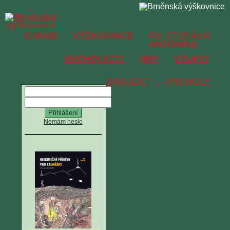
K MÁNÍ
VÝŠKOVNICE
PO STOPÁCH
ANTONÍNA
VRCHOLEZCI
HRY
VÝLETY
PROJEKT
VRCHOLY
Nemám heslo