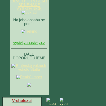
HRAJTE O POKLAD
BRNĚNSKÉ
VÝŠKOVNICE
Na jeho obsahu se
podílí:
vysivkyanasivky.cz
DÁLE
DOPORUČUJEME
Vrcholezci