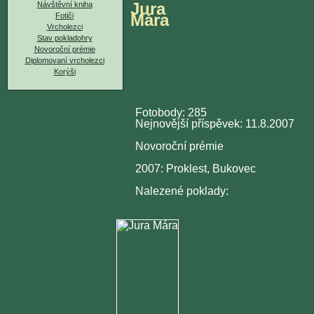
Jura
Návštěvní kniha
Mára
Fotiči
Vrcholezci
Stav pokladohry
Novoroční prémie
Diplomovaní vrcholezci
Korýši
Fotobody: 285
Nejnovější příspěvek: 11.8.2007
Novoroční prémie
2007: Proklest, Bukovec
Nalezené poklady: